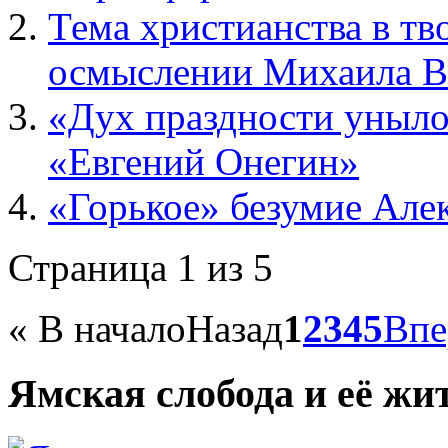
Тема христианства в тв
осмыслении Михаила В
«Дух праздности уныло
«Евгений Онегин»
«Горькое» безумие Але
Страница 1 из 5
«
В начало
Назад
1
2
3
4
5
Впе
Ямская слобода и её жи