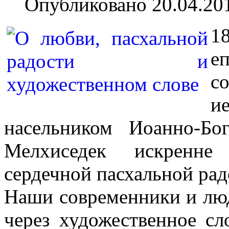
Опубликовано 20.04.20
1
е
с
и
насельником Иоанно-Бо
Мелхиседек искренне
сердечной пасхальной рад
Наши современники и лю
через художественное сл