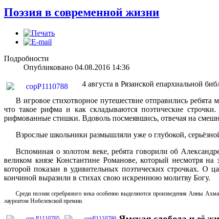
Поэзия в современной жизни
Подробности
Опубликовано 04.08.2016 14:36
4 августа в Рязанской епархиальной биб
В игровое стихотворное путешествие отправились ребята м
что такое рифма и как складываются поэтические строчки
рифмованные стишки. Вдоволь посмеявшись, отвечая на смешные
Взрослые школьники размышляли уже о глубокой, серьёзно
Вспоминая о золотом веке, ребята говорили об Александр
великом князе Константине Романове, который несмотря на 
которой показан в удивительных поэтических строчках. О ц
кончиной выразили в стихах свою искреннюю молитву Богу.
Среди поэзии серебряного века особенно выделяются произведения Анны Ахмат
лауреатом Нобелевской премии.
Ямская слобода и её ж