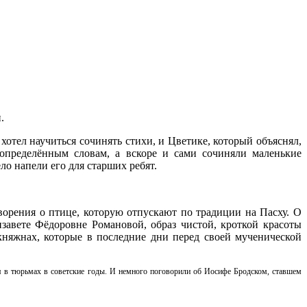
.
хотел научиться сочинять стихи, и Цветике, который объяснял,
определённым словам, а вскоре и сами сочиняли маленькие
о напели его для старших ребят.
ворения о птице, которую отпускают по традиции на Пасху. О
завете Фёдоровне Романовой, образ чистой, кроткой красоты
княжнах, которые в последние дни перед своей мученической
я в тюрьмах в советские годы. И немного поговорили об Иосифе Бродском, ставшем