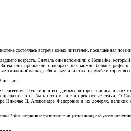
лиотеке состоялась встреча юных читателей, посвящённая поэзии
ладшего возраста. Сначала они вспомнили о Незнайке, который 
. Затем они пробовали подобрать как можно больше рифм к 
 загадки-обманки, ребята выучили стих о дружбе и хором весел
й поэзии.
е Сергеевиче Пушкине и его друзьях, которые написали стихот
запрещение отца быть поэтом, писал прекрасные стихи. О Ели
аре Николае
II
, Александре Фёдоровне и их дочерях, великих 
овой. Ребята послушали её трагические стихи, рассказывающие об ужасах заключени
ители